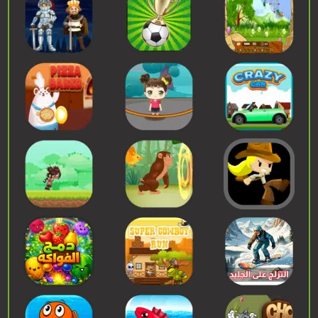
إبدء اللعب