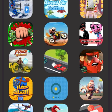
إبدء اللعب