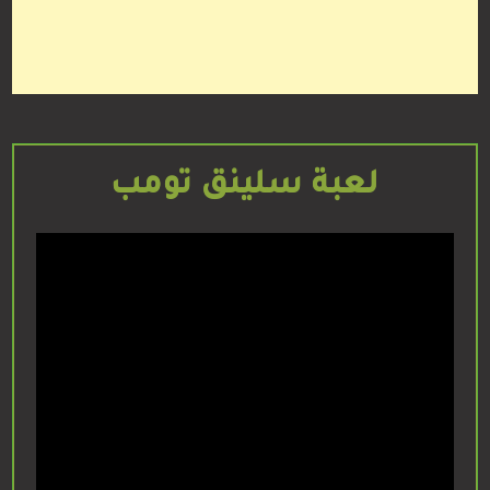
لعبة سلينق تومب