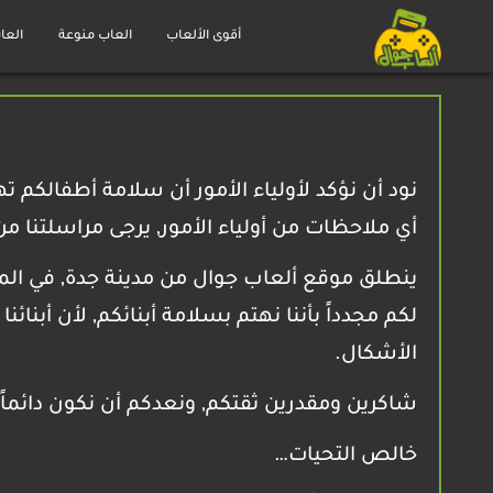
Ski
t
أقوى الألعاب
العاب منوعة
العا
العاب
conten
جوال
مجانية
نود أن نؤكد لأولياء الأمور أن سلامة أطفالكم ت
أي ملاحظات من أولياء الأمور, يرجى مراسلتنا من
ينطلق موقع ألعاب جوال من مدينة جدة, في المم
لكم مجدداً بأننا نهتم بسلامة أبنائكم, لأن أب
الأشكال.
شاكرين ومقدرين ثقتكم, ونعدكم أن نكون دائما
خالص التحيات…