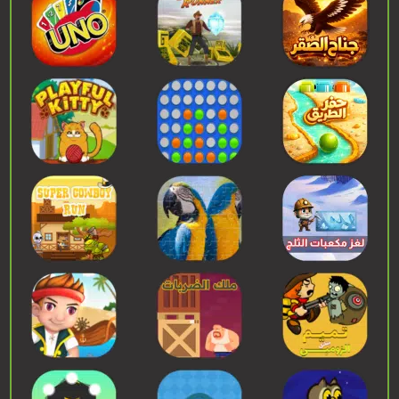
إبدء اللعب